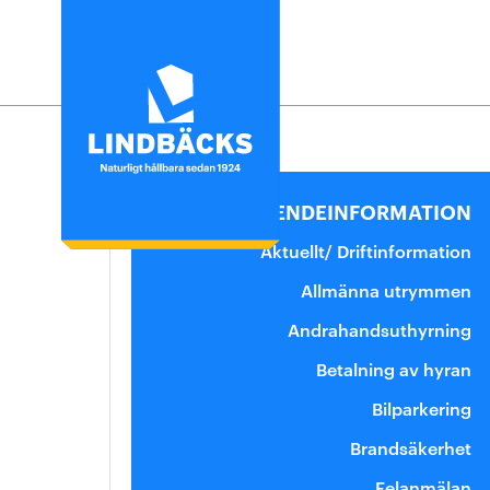
Hyra
Uthyrningsprocess
BOENDEINFORMATION
Lediga lägenheter
Aktuellt/ Driftinformation
Säga upp en lägenhet
Allmänna utrymmen
Felanmälan
Andrahandsuthyrning
Bostadskö
Betalning av hyran
Uthyrningspolicy
Bilparkering
Brandsäkerhet
Felanmälan