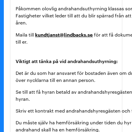
Påkommen olovlig andrahandsuthyrning klassas som
Fastigheter vilket leder till att du blir spärrad frå
åren.
kundtjanst@lindbacks.se
Maila till
för att få dokum
till er.
Viktigt att tänka på vid andrahandsuthyrning:
Det är du som har ansvaret för bostaden även om du
över nycklarna till en annan person.
Se till att få hyran betald av andrahandshyresgästen t
hyran.
Skriv ett kontrakt med andrahandshyresgästen och fyl
Du måste själv ha hemförsäkring under tiden du hyr
andrahand skall ha en hemförsäkring.