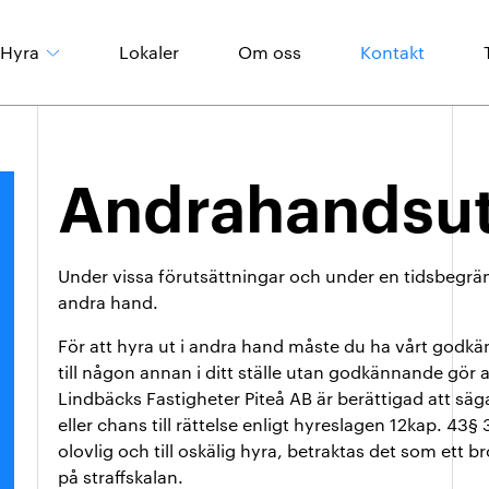
Hyra
Lokaler
Om oss
Kontakt
Våra områden
Andrahandsut
Boendeinformation
Under vissa förutsättningar och under en tidsbegrän
andra hand.
För att hyra ut i andra hand måste du ha vårt godkä
till någon annan i ditt ställe utan godkännande gör 
Lindbäcks Fastigheter Piteå AB är berättigad att säga
eller chans till rättelse enligt hyreslagen 12kap. 
olovlig och till oskälig hyra, betraktas det som ett 
på straffskalan.