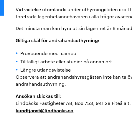
Vid vistelse utomlands under uthyrningstiden skall f
företräda lägenhetsinnehavaren i alla frågor avsee
Det minsta man kan hyra ut sin lägenhet är 6 måna
Giltiga skäl för andrahandsuthyrning:
Provboende med sambo
Tillfälligt arbete eller studier på annan ort.
Längre utlandsvistelse
Observera att andrahandshyresgästen inte kan ta öve
andrahandsuthyrning.
Ansökan skickas till:
Lindbäcks Fastigheter AB, Box 753, 941 28 Piteå alt. 
kundtjanst@lindbacks.se