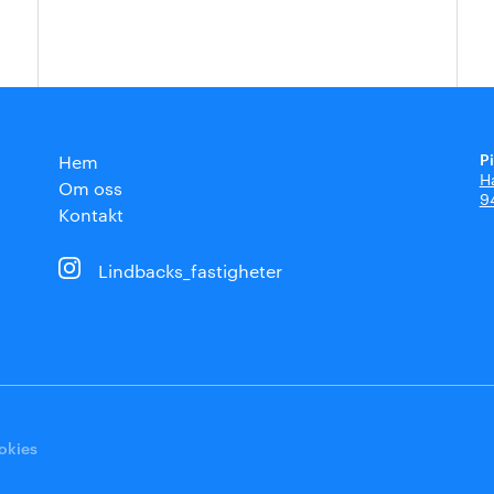
P
Hem
H
Om oss
9
Kontakt
Lindbacks_fastigheter
okies