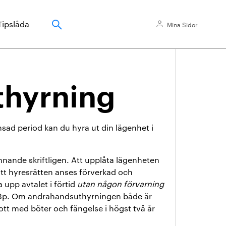
Tipslåda
Mina Sidor
hyrning
sad period kan du hyra ut din lägenhet i
nnande skriftligen. Att upplåta lägenheten
att hyresrätten anses förverkad och
 upp avtalet i förtid
utan någon förvarning
43§ 3p. Om andrahandsuthyrningen både är
brott med böter och fängelse i högst två år