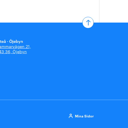
iteå - Öjebyn
ammarvägen 21,
43 36, Öjebyn
Mina Sidor