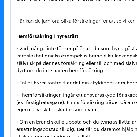
Här kan du jämföra olika försäkringar för att se vilke
Hemförsäkring i hyresrätt
• Vad många inte tänker på är att du som hyresgäst 
vårdslöshet orsaka exempelvis brand eller läckagesk
självrisk på dennes försäkring eller till och med själ
dyrt om du inte har en hemförsäkring.
• Enligt hyreskontrakt är det din skyldighet som hy
• I hemförsäkringen ingår ett ansvarsskydd för sk
(ex. fastighetsägare). Finns försäkring träder då an
egen självrisk för skador som ovan.
• Om en brand skulle uppstå och du tvingas flytta är 
ersättningsbostad till dig. Det får du däremot hjälp
skäliga merkostnader p.g.a. flytt.