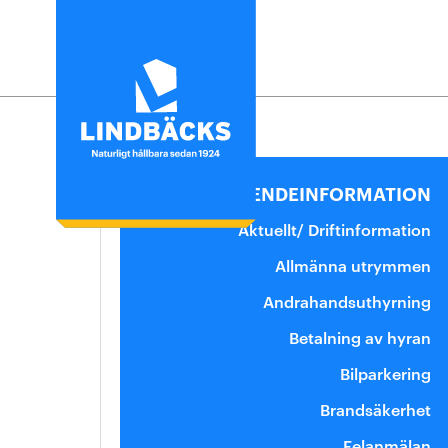
Hyra
Uthyrningsprocess
BOENDEINFORMATION
Lediga lägenheter
Aktuellt/ Driftinformation
Säga upp en lägenhet
Allmänna utrymmen
Felanmälan
Andrahandsuthyrning
Bostadskö
Betalning av hyran
Uthyrningspolicy
Bilparkering
Brandsäkerhet
Felanmälan