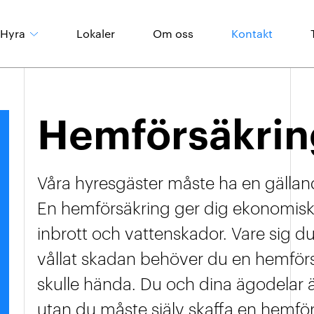
Hyra
Lokaler
Om oss
Kontakt
Våra områden
Hemförsäkrin
Boendeinformation
Våra hyresgäster måste ha en gälla
En hemförsäkring ger dig ekonomisk
inbrott och vattenskador. Vare sig du
vållat skadan behöver du en hemför
skulle hända. Du och dina ägodelar 
utan du måste själv skaffa en hemför