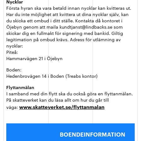
Nycklar
Första hyran ska vara betald innan nycklar kan kvitteras ut.
Har du inte möjlighet att kvittera ut dina nycklar själv, kan
du skicka ett ombud i ditt ställe. Kontakta då kontoret i
Öjebyn genom att maila kundtjanst@lindbacks.se som
skickar dig en fullmakt för signering med bankid. Giltig
legitimation på ombud krävs. Adress för utlämning av
nycklar:
Piteå:
Hammarvägen 21 i Öjebyn
Boden:
Hedenbrovägen 14 i Boden (Treabs kontor)
Flyttanmälan
I samband med din flytt ska du också göra en flyttanmälan.
På skatteverket kan du läsa allt om hur du går till
www.skatteverket.se/
flyttanmalan
väga:
BOENDEINFORMATION