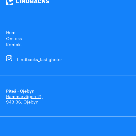
Hem
Om oss
Kontakt
Lindbacks_fastigheter
Piteå - Öjebyn
Hammarvägen 21,
943 36, Öjebyn