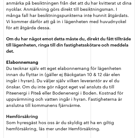
anmärka på besiktningen från det att du har kvitterat ut dina
nycklar. Anmärkning görs direkt till besiktningsman.
I
många fall har besiktningspunkterna inte hunnit åtgärdats.
Vi kommer därför att gå in i lägenheten med huvudnyckel
för att åtgärda dessa.
Om du har något emot detta måste du, direkt du fått tillträde
till lägenheten, ringa till din fastighetsskötare och meddela
det.
Elabonnemang
Du tecknar själv ett eget elabonnemang för lägenheten
innan du flyttar in (gäller ej Bäckgatan 10 & 12 där elen
ingår i hyran). Du väljer själv vilken leverantör av el du
önskar. Om du inte gör något eget val ansluts du till
Piteenergi i Piteå eller Bodenenergi i Boden. Kostnad för
uppvärmning och vatten ingår i hyran. Fastigheterna är
anslutna till kommunens fjärrvärme.
Hemförsäkring
Som hyresgäst hos oss är du skyldig att ha en giltig
hemförsäkring, läs mer under Hemförsäkring.