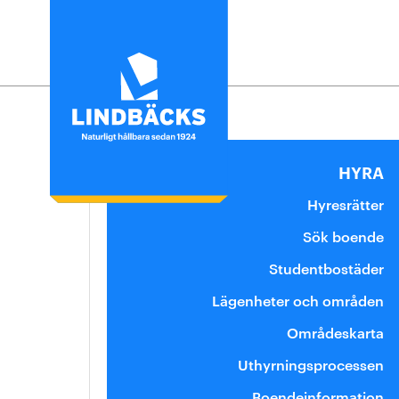
Hyra
Uthyrningsprocess
HYRA
Lediga lägenheter
Hyresrätter
Säga upp en lägenhet
Sök boende
Felanmälan
Studentbostäder
Bostadskö
Lägenheter och områden
Uthyrningspolicy
Områdeskarta
Uthyrningsprocessen
Boendeinformation