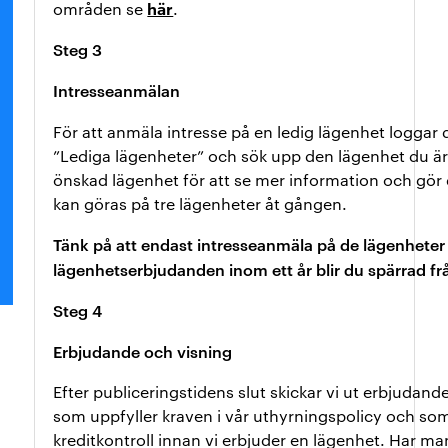
här
områden se
.
Steg 3
Intresseanmälan
För att anmäla intresse på en ledig lägenhet loggar d
”Lediga lägenheter” och sök upp den lägenhet du är 
önskad lägenhet för att se mer information och gör
kan göras på tre lägenheter åt gången.
Tänk på att endast intresseanmäla på de lägenheter so
lägenhetserbjudanden inom ett år blir du spärrad fr
Steg 4
Erbjudande och visning
Efter publiceringstidens slut skickar vi ut erbjudande
som uppfyller kraven i vår uthyrningspolicy och som 
kreditkontroll innan vi erbjuder en lägenhet. Har man