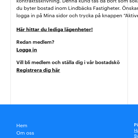
kontraktsskrivning. Denna kund tas då bort som söka
du byter bostad inom Lindbäcks Fastigheter. Önskar
logga in på Mina sidor och trycka på knappen ”Aktiv
Här hittar du lediga lägenheter!
Redan medlem?
Logga in
Vill bli medlem och ställa dig i vår bostadskö
Registrera dig här
P
Hem
H
Om oss
9