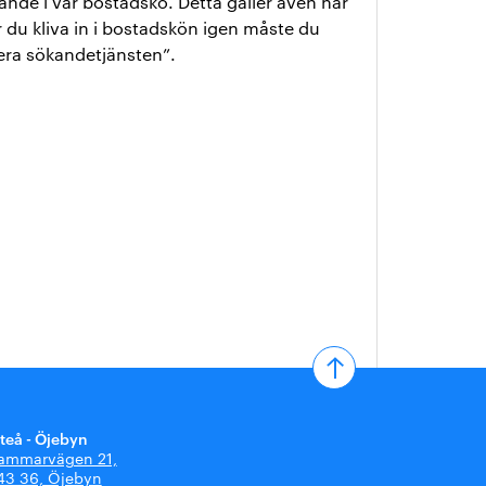
nde i vår bostadskö. Detta gäller även när
 du kliva in i bostadskön igen måste du
era sökandetjänsten”.
iteå - Öjebyn
ammarvägen 21,
43 36, Öjebyn