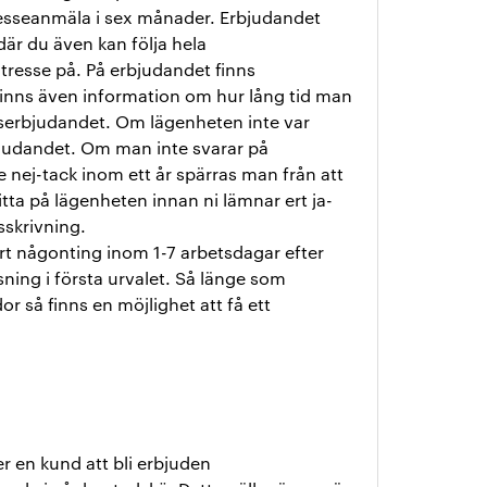
resseanmäla i sex månader. Erbjudandet
är du även kan följa hela
tresse på. På erbjudandet finns
 finns även information om hur lång tid man
serbjudandet. Om lägenheten inte var
rbjudandet. Om man inte svarar på
e nej-tack inom ett år spärras man från att
tta på lägenheten innan ni lämnar ert ja-
tsskrivning.
rt någonting inom 1-7 arbetsdagar efter
isning i första urvalet. Så länge som
r så finns en möjlighet att få ett
r en kund att bli erbjuden