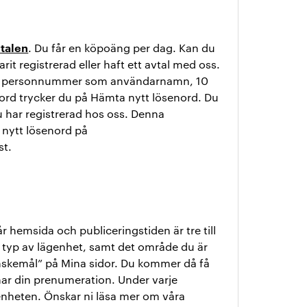
talen
. Du får en köpoäng per dag. Kan du
it registrerad eller haft ett avtal med oss.
ditt personnummer som användarnamn, 10
enord trycker du på Hämta nytt lösenord. Du
du har registrerad hos oss. Denna
 nytt lösenord på
st.
r hemsida och publiceringstiden är tre till
n typ av lägenhet, samt det område du är
nskemål” på Mina sidor. Du kommer då få
har din prenumeration. Under varje
enheten. Önskar ni läsa mer om våra