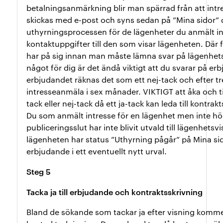
betalningsanmärkning blir man spärrad från att int
skickas med e-post och syns sedan på ”Mina sidor” d
uthyrningsprocessen för de lägenheter du anmält in
kontaktuppgifter till den som visar lägenheten. Där
har på sig innan man måste lämna svar på lägenhet
något för dig är det ändå viktigt att du svarar på e
erbjudandet räknas det som ett nej-tack och efter tr
intresseanmäla i sex månader. VIKTIGT att åka och ti
tack eller nej-tack då ett ja-tack kan leda till kontrak
Du som anmält intresse för en lägenhet men inte hö
publiceringsslut har inte blivit utvald till lägenhetsv
lägenheten har status ”Uthyrning pågår” på Mina sido
erbjudande i ett eventuellt nytt urval.
Steg 5
Tacka ja till erbjudande och kontraktsskrivning
Bland de sökande som tackar ja efter visning komme